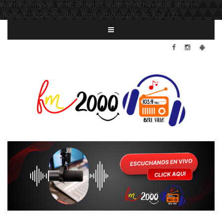
Warning: mysqli_stmt::close(): Couldn't fetch mysqli_stmt in
/home/c1920408/public_html/articulo.php on line 137