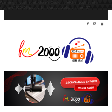
Warning: mysqli_stmt::close(): Couldn't fetch mysqli_stmt in
/home/c1920408/public_html/articulo.php on line 137